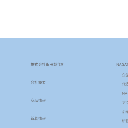
株式会社永田製作所
NAGA
企
会社概要
代
N
商品情報
ア
沿
新着情報
研