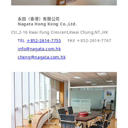
永田（香港）有限公司
Nagata Hong Kong Co.,Ltd.
Ctr.,2-16 Kwai Fung Crescent,Kwai Chung,NT.,HK
TEL
＋852-2614-7755
FAX ＋852-2614-7767
info@nagata.com.hk
cheng@nagata.com.hk