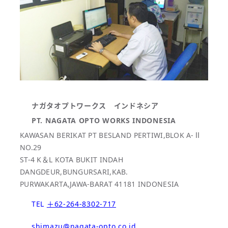
ナガタオプトワークス インドネシア
PT. NAGATA OPTO WORKS INDONESIA
KAWASAN BERIKAT PT BESLAND PERTIWI,BLOK A-Ⅱ
NO.29
ST-4 K＆L KOTA BUKIT INDAH
DANGDEUR,BUNGURSARI,KAB.
PURWAKARTA,JAWA-BARAT 41181 INDONESIA
TEL
＋62-264-8302-717
shimazu@nagata-opto.co.id