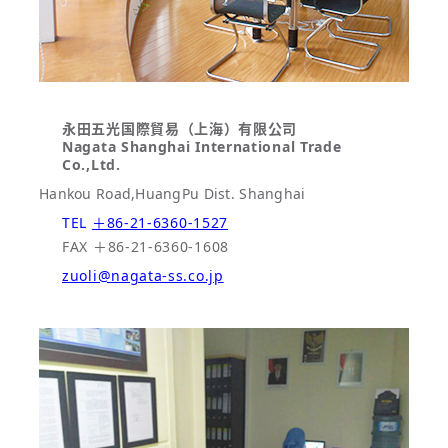
永田五光国際貿易（上海）有限公司
Nagata Shanghai International Trade
Co.,Ltd.
Hankou Road,HuangPu Dist. Shanghai
TEL
＋86-21-6360-1527
FAX ＋86-21-6360-1608
zuoli@nagata-ss.co.jp